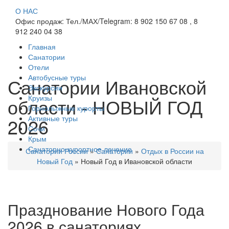
О НАС
Офис продаж: Тел./МАХ/Telegram: 8 902 150 67 08 , 8
912 240 04 38
Главная
Санатории
Отели
Автобусные туры
Санатории Ивановской
Экскурсии
Круизы
области - НОВЫЙ ГОД
Горнолыжные курорты
Активные туры
2026
Сочи
Крым
Санаторно-курортное лечение
Санатории России
»
Санатории
»
Отдых в России на
Новый Год
»
Новый Год в Ивановской области
Празднование Нового Года
2026 в санаториях