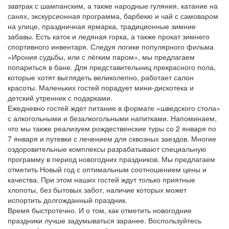
завтрак с шампанским, а также народные гуляния, катание на
санях, экскурсионная программа, барбекю и чай с самоваром
на улице, праздничная ярмарка, традиционные зимние
забавы. Есть каток и ледяная горка, а также прокат зимнего
спортивного инвентаря. Следуя логике популярного фильма
«Ирония судьбы, или с лёгким паром», мы предлагаем
попариться в бане. Для представительниц прекрасного пола,
которые хотят выглядеть великолепно, работает салон
красоты. Маленьких гостей порадует мини-дискотека и
детский утренник с подарками.
Ежедневно гостей ждет питание в формате «шведского стола»
с алкогольными и безалкогольными напитками. Напоминаем,
что мы также реализуем рождественские туры со 2 января по
7 января и путевки с лечением для сквозных заездов. Многие
оздоровительные комплексы разрабатывают специальную
программу в период новогодних праздников. Мы предлагаем
отметить Новый год с оптимальным соотношением цены и
качества. При этом наших гостей ждут только приятные
хлопоты, без бытовых забот, наличие которых может
испортить долгожданный праздник.
Время быстротечно. И о том, как отметить новогодние
праздники лучше задумываться заранее. Воспользуйтесь