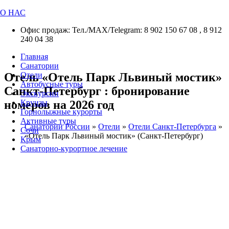
О НАС
Офис продаж: Тел./МАХ/Telegram: 8 902 150 67 08 , 8 912
240 04 38
Главная
Санатории
Отель «Отель Парк Львиный мостик»
Отели
Автобусные туры
Санкт-Петербург : бронирование
Экскурсии
номеров на 2026 год
Круизы
Горнолыжные курорты
Активные туры
Санатории России
»
Отели
»
Отели Санкт-Петербурга
»
Сочи
«Отель Парк Львиный мостик» (Санкт-Петербург)
Крым
Санаторно-курортное лечение