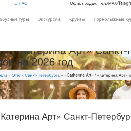
О НАС
Офис продаж: Тел./МАХ/Telegra
обусные туры
Экскурсии
Круизы
Горнолыжные ку
t» / «Катерина Арт» Санкт-
ов на 2026 год
ели
»
Отели Санкт-Петербурга
»
«Catherine Art» / «Катерина Арт» 
 «Катерина Арт» Санкт-Петербур