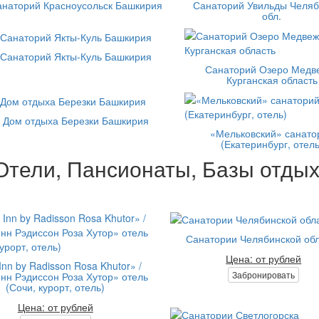
анаторий Красноусольск Башкирия
Санаторий Увильды Челяб
обл.
Санаторий Якты-Куль Башкирия
Санаторий Озеро Медв
Курганская область
Дом отдыха Березки Башкирия
«Мельковский» санато
(Екатеринбург, отель
Отели, Пансионаты, Базы отдых
Санатории Челябинской об
Цена: от рублей
Inn by Radisson Rosa Khutor» /
Забронировать
нн Рэдиссон Роза Хутор» отель
(Сочи, курорт, отель)
Цена: от рублей