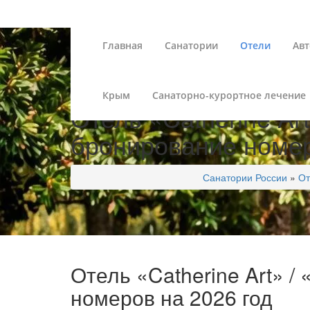
Главная
Санатории
Отели
Авт
Крым
Санаторно-курортное лечение
Отель «Catherine Ar
бронирование номер
Санатории России
»
От
Отель «Catherine Art» /
номеров на 2026 год