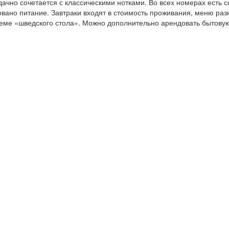
чно сочетается с классическими нотками. Во всех номерах есть с
зовано питание. Завтраки входят в стоимость проживания, меню ра
стеме «шведского стола». Можно дополнительно арендовать бытовую