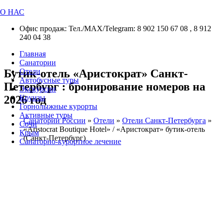
О НАС
Офис продаж: Тел./МАХ/Telegram: 8 902 150 67 08 , 8 912
240 04 38
Главная
Санатории
Бутик-отель «Аристократ» Санкт-
Отели
Автобусные туры
Петербург : бронирование номеров на
Экскурсии
2026 год
Круизы
Горнолыжные курорты
Активные туры
Санатории России
»
Отели
»
Отели Санкт-Петербурга
»
Сочи
«Aristocrat Boutique Hotel» / «Аристократ» бутик-отель
Крым
(Санкт-Петербург)
Санаторно-курортное лечение