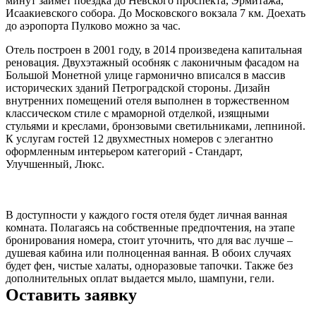
минут займет поездка до Невского проспекта, Эрмитажа,
Исаакиевского собора. До Московского вокзала 7 км. Доехать
до аэропорта Пулково можно за час.
Отель построен в 2001 году, в 2014 произведена капитальная
реновация. Двухэтажный особняк с лаконичным фасадом на
Большой Монетной улице гармонично вписался в массив
исторических зданий Петроградской стороны. Дизайн
внутренних помещений отеля выполнен в торжественном
классическом стиле с мраморной отделкой, изящными
стульями и креслами, бронзовыми светильниками, лепниной.
К услугам гостей 12 двухместных номеров с элегантно
оформленным интерьером категорий - Стандарт,
Улучшенный, Люкс.
В доступности у каждого гостя отеля будет личная ванная
комната. Полагаясь на собственные предпочтения, на этапе
бронирования номера, стоит уточнить, что для вас лучше –
душевая кабина или полноценная ванная. В обоих случаях
будет фен, чистые халаты, одноразовые тапочки. Также без
дополнительных оплат выдается мыло, шампуни, гели.
Оставить заявку