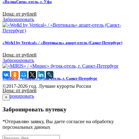
«ВолнаСити» отель, г. Уфа
Цена: от рублей
Забронировать
«We&I by Vertical» / «Вертикаль» апарт-отель (Санкт-Петербург)
Цена: от рублей
Забронировать
«MIRIS» / «Мирис» бутик-отель, г. Санкт-Петербург
©2017-2026 год. Лучшие курорты России
Цена: от рублей
Забронировать
×
Забронировать путевку
*Отправляю заявку, Вы даете согласие на обработку
персональных данных