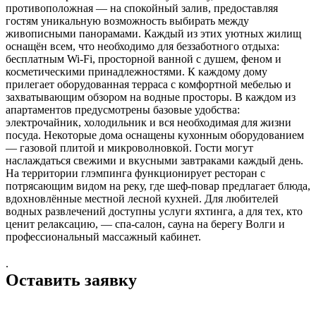
противоположная — на спокойный залив, предоставляя
гостям уникальную возможность выбирать между
живописными панорамами. Каждый из этих уютных жилищ
оснащён всем, что необходимо для беззаботного отдыха:
бесплатным Wi-Fi, просторной ванной с душем, феном и
косметическими принадлежностями. К каждому дому
прилегает оборудованная терраса с комфортной мебелью и
захватывающим обзором на водные просторы. В каждом из
апартаментов предусмотрены базовые удобства:
электрочайник, холодильник и вся необходимая для жизни
посуда. Некоторые дома оснащены кухонным оборудованием
— газовой плитой и микроволновкой. Гости могут
наслаждаться свежими и вкусными завтраками каждый день.
На территории глэмпинга функционирует ресторан с
потрясающим видом на реку, где шеф-повар предлагает блюда,
вдохновлённые местной лесной кухней. Для любителей
водных развлечений доступны услуги яхтинга, а для тех, кто
ценит релаксацию, — спа-салон, сауна на берегу Волги и
профессиональный массажный кабинет.
.
Оставить заявку