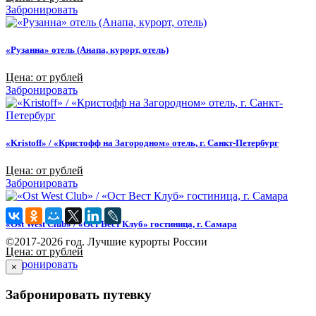
Забронировать
«Рузанна» отель (Анапа, курорт, отель)
Цена: от рублей
Забронировать
«Kristoff» / «Кристофф на Загородном» отель, г. Санкт-Петербург
Цена: от рублей
Забронировать
«Ost West Club» / «Ост Вест Клуб» гостиница, г. Самара
©2017-2026 год. Лучшие курорты России
Цена: от рублей
Забронировать
×
Забронировать путевку