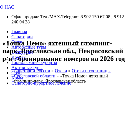
О НАС
Офис продаж: Тел./МАХ/Telegram: 8 902 150 67 08 , 8 912
240 04 38
Главная
Санатории
«Точка Немо» яхтенный глэмпинг-
Отели
Автобусные туры
парк, Ярославская обл., Некрасовский
Экскурсии
р-н : бронирование номеров на 2026 год
Круизы
Горнолыжные курорты
Активные туры
Санатории России
»
Отели
»
Отели и гостиницы
Сочи
Ярославской области
»
«Точка Немо» яхтенный
Крым
глэмпинг-парк, Ярославская область
Санаторно-курортное лечение