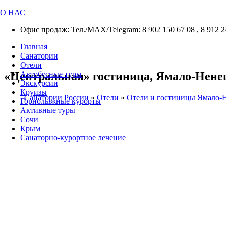
О НАС
Офис продаж: Тел./МАХ/Telegram: 8 902 150 67 08 , 8 912 2
Главная
Санатории
Отели
«Центральная» гостиница, Ямало-Ненецк
Автобусные туры
Экскурсии
Круизы
Санатории России
»
Отели
»
Отели и гостиницы Ямало-
Горнолыжные курорты
Активные туры
Сочи
Крым
Санаторно-курортное лечение