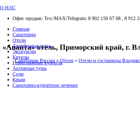
О НАС
Офис продаж: Тел./МАХ/Telegram: 8 902 150 67 08 , 8 912 2
Главная
Санатории
Отели
«Аванта» отель, Приморский край, г. Вл
Автобусные туры
Экскурсии
Круизы
Санатории России
»
Отели
»
Отели и гостиницы Владиво
Горнолыжные курорты
Активные туры
Сочи
Крым
Санаторно-курортное лечение