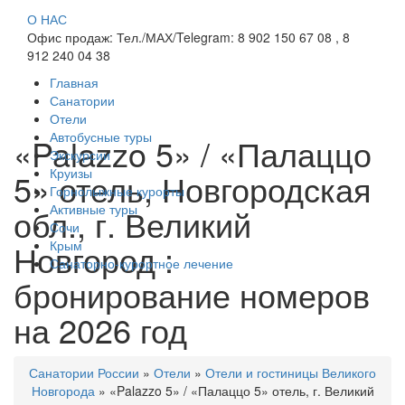
О НАС
Офис продаж: Тел./МАХ/Telegram: 8 902 150 67 08 , 8
912 240 04 38
Главная
Санатории
Отели
Автобусные туры
«Palazzo 5» / «Палаццо
Экскурсии
Круизы
5» отель, Новгородская
Горнолыжные курорты
Активные туры
обл., г. Великий
Сочи
Новгород :
Крым
Санаторно-курортное лечение
бронирование номеров
на 2026 год
Санатории России
»
Отели
»
Отели и гостиницы Великого
Новгорода
»
«Palazzo 5» / «Палаццо 5» отель, г. Великий