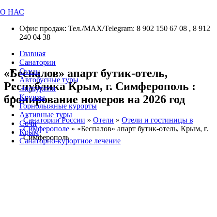
О НАС
Офис продаж: Тел./МАХ/Telegram: 8 902 150 67 08 , 8 912
240 04 38
Главная
Санатории
«Беспалов» апарт бутик-отель,
Отели
Автобусные туры
Республика Крым, г. Симферополь :
Экскурсии
бронирование номеров на 2026 год
Круизы
Горнолыжные курорты
Активные туры
Санатории России
»
Отели
»
Отели и гостиницы в
Сочи
Симферополе
»
«Беспалов» апарт бутик-отель, Крым, г.
Крым
Симферополь
Санаторно-курортное лечение