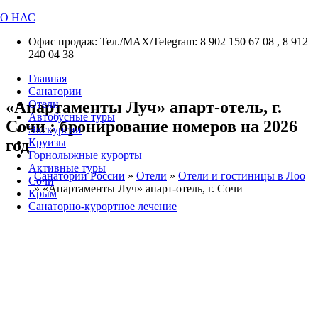
О НАС
Офис продаж: Тел./МАХ/Telegram: 8 902 150 67 08 , 8 912
240 04 38
Главная
Санатории
«Апартаменты Луч» апарт-отель, г.
Отели
Автобусные туры
Сочи : бронирование номеров на 2026
Экскурсии
год
Круизы
Горнолыжные курорты
Активные туры
Санатории России
»
Отели
»
Отели и гостиницы в Лоо
Сочи
»
«Апартаменты Луч» апарт-отель, г. Сочи
Крым
Санаторно-курортное лечение