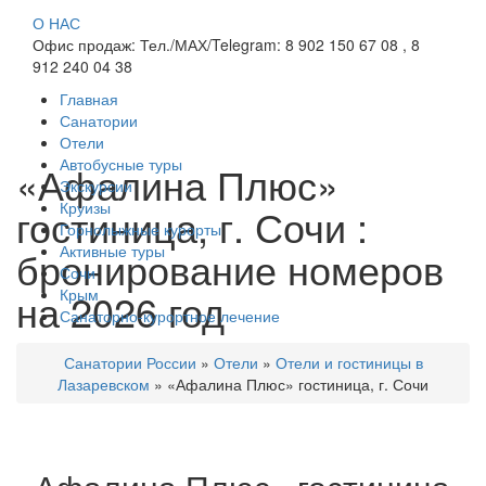
О НАС
Офис продаж: Тел./МАХ/Telegram: 8 902 150 67 08 , 8
912 240 04 38
Главная
Санатории
Отели
Автобусные туры
«Афалина Плюс»
Экскурсии
Круизы
гостиница, г. Сочи :
Горнолыжные курорты
Активные туры
бронирование номеров
Сочи
на 2026 год
Крым
Санаторно-курортное лечение
Санатории России
»
Отели
»
Отели и гостиницы в
Лазаревском
»
«Афалина Плюс» гостиница, г. Сочи