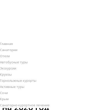
О НАС
Офис продаж: Тел./МАХ/Telegram: 8 902 150 67 08 , 8 912
240 04 38
Главная
Санатории
Отели
«Amza Park Hotel» /
Автобусные туры
Экскурсии
«Амза» парк-отель,
Круизы
Горнолыжные курорты
Абхазия, г. Гагра :
Активные туры
бронирование номеров
Сочи
Крым
на 2026 год
Санаторно-курортное лечение