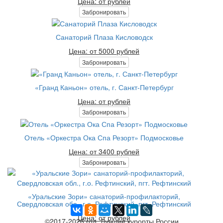
Цена: от рублей
Забронировать
Санаторий Плаза Кисловодск
Цена: от 5000 рублей
Забронировать
«Гранд Каньон» отель, г. Санкт-Петербург
Цена: от рублей
Забронировать
Отель «Оркестра Ока Спа Резорт» Подмосковье
Цена: от 3400 рублей
Забронировать
«Уральские Зори» санаторий-профилакторий,
Свердловская обл., г.о. Рефтинский, пгт. Рефтинский
Цена: от рублей
©2017-2026 год. Лучшие курорты России