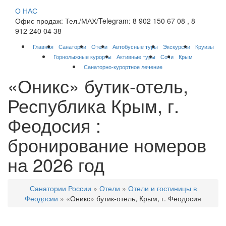
О НАС
Офис продаж: Тел./МАХ/Telegram: 8 902 150 67 08 , 8
912 240 04 38
Главная
Санатории
Отели
Автобусные туры
Экскурсии
Круизы
Горнолыжные курорты
Активные туры
Сочи
Крым
Санаторно-курортное лечение
«Оникс» бутик-отель,
Республика Крым, г.
Феодосия :
бронирование номеров
на 2026 год
Санатории России
»
Отели
»
Отели и гостиницы в
Феодосии
»
«Оникс» бутик-отель, Крым, г. Феодосия