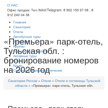
О НАС
Офис продаж: Тел./МАХ/Telegram: 8 902 150 67 08 , 8
912 240 04 38
Главная
Санатории
Отели
Автобусные туры
«Премьера» парк-отель,
Экскурсии
Круизы
Тульская обл. :
Горнолыжные курорты
Активные туры
бронирование номеров
Сочи
на 2026 год
Крым
Санаторно-курортное лечение
Санатории России
»
Отели
»
Отели и гостиницы Тульской
области
»
«Премьера» парк-отель, Тульская обл.