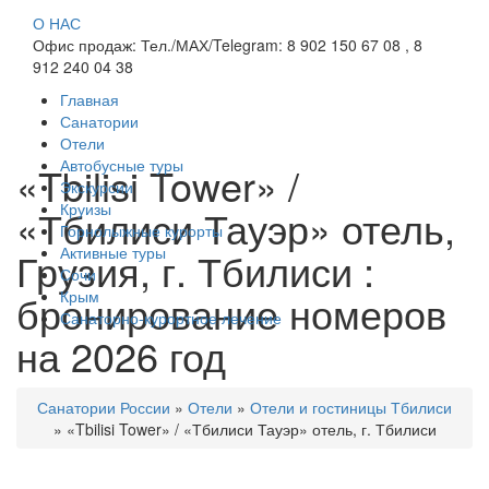
О НАС
Офис продаж: Тел./МАХ/Telegram: 8 902 150 67 08 , 8
912 240 04 38
Главная
Санатории
Отели
Автобусные туры
«Tbilisi Tower» /
Экскурсии
Круизы
«Тбилиси Тауэр» отель,
Горнолыжные курорты
Активные туры
Грузия, г. Тбилиси :
Сочи
бронирование номеров
Крым
Санаторно-курортное лечение
на 2026 год
Санатории России
»
Отели
»
Отели и гостиницы Тбилиси
»
«Tbilisi Tower» / «Тбилиси Тауэр» отель, г. Тбилиси