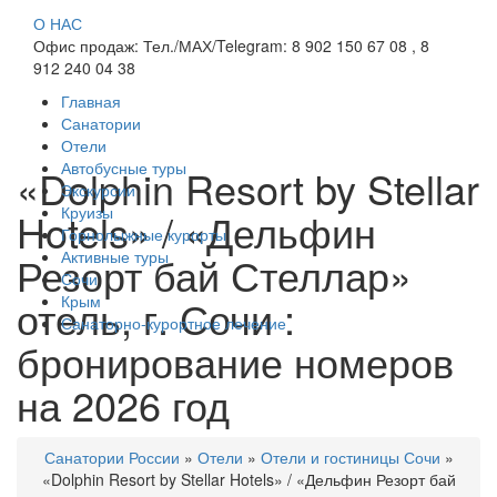
О НАС
Офис продаж: Тел./МАХ/Telegram: 8 902 150 67 08 , 8
912 240 04 38
Главная
Санатории
Отели
Автобусные туры
«Dolphin Resort by Stellar
Экскурсии
Круизы
Hotels» / «Дельфин
Горнолыжные курорты
Активные туры
Резорт бай Стеллар»
Сочи
отель, г. Сочи :
Крым
Санаторно-курортное лечение
бронирование номеров
на 2026 год
Санатории России
»
Отели
»
Отели и гостиницы Сочи
»
«Dolphin Resort by Stellar Hotels» / «Дельфин Резорт бай