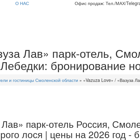
О НАС
Офис продаж: Тел./МАХ/Telegra
зуза Лав» парк-отель, Смо
. Лебедки: бронирование н
ели и гостиницы Смоленской области
»
«Vazuza Love» / «Вазуза Л
 Лав» парк-отель Россия, Смоле
оброго лося | цены на 2026 год 