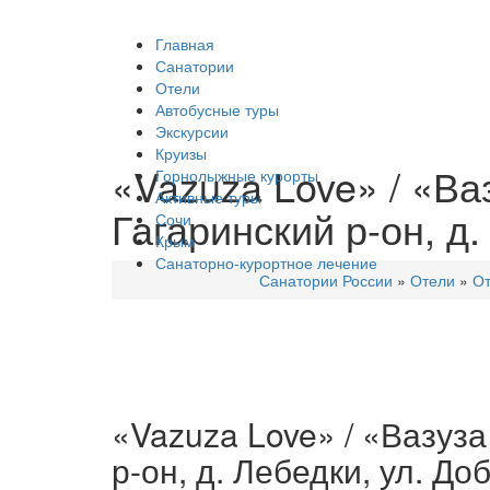
Главная
Санатории
Отели
Автобусные туры
Экскурсии
Круизы
«Vazuza Love» / «Ва
Горнолыжные курорты
Активные туры
Гагаринский р-он, д
Сочи
Крым
Санаторно-курортное лечение
Санатории России
»
Отели
»
От
«Vazuza Love» / «Вазуза
р-он, д. Лебедки, ул. Д