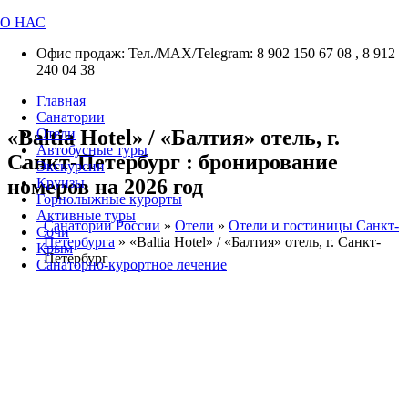
О НАС
Офис продаж: Тел./МАХ/Telegram: 8 902 150 67 08 , 8 912
240 04 38
Главная
Санатории
«Baltia Hotel» / «Балтия» отель, г.
Отели
Автобусные туры
Санкт-Петербург : бронирование
Экскурсии
номеров на 2026 год
Круизы
Горнолыжные курорты
Активные туры
Санатории России
»
Отели
»
Отели и гостиницы Санкт-
Сочи
Петербурга
»
«Baltia Hotel» / «Балтия» отель, г. Санкт-
Крым
Петербург
Санаторно-курортное лечение