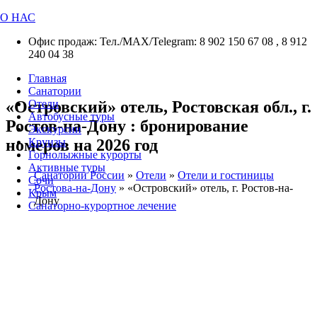
О НАС
Офис продаж: Тел./МАХ/Telegram: 8 902 150 67 08 , 8 912
240 04 38
Главная
Санатории
«Островский» отель, Ростовская обл., г.
Отели
Автобусные туры
Ростов-на-Дону : бронирование
Экскурсии
номеров на 2026 год
Круизы
Горнолыжные курорты
Активные туры
Санатории России
»
Отели
»
Отели и гостиницы
Сочи
Ростова-на-Дону
»
«Островский» отель, г. Ростов-на-
Крым
Дону
Санаторно-курортное лечение