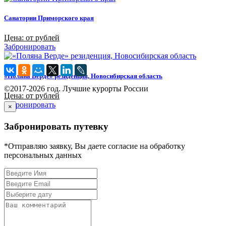
Санатории Приморского края
Цена: от рублей
Забронировать
«Поляна Верде» резиденция, Новосибирская область
©2017-2026 год. Лучшие курорты России
Цена: от рублей
Забронировать
×
Забронировать путевку
*Отправляю заявку, Вы даете согласие на обработку
персональных данных