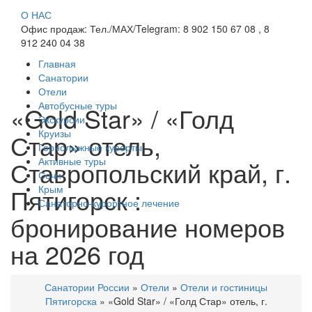
О НАС
Офис продаж: Тел./МАХ/Telegram: 8 902 150 67 08 , 8
912 240 04 38
Главная
Санатории
Отели
Автобусные туры
«Gold Star» / «Голд
Экскурсии
Круизы
Стар» отель,
Горнолыжные курорты
Активные туры
Ставропольский край, г.
Сочи
Пятигорск :
Крым
Санаторно-курортное лечение
бронирование номеров
на 2026 год
Санатории России
»
Отели
»
Отели и гостиницы
Пятигорска
»
«Gold Star» / «Голд Стар» отель, г.