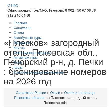
О НАС
Офис продаж: Тел./МАХ/Telegram: 8 902 150 67 08 , 8
912 240 04 38
Главная
Санатории
Отели
Автобусные туры
«Плесков» загородный
Экскурсии
Круизы
отель, Псковская обл.,
Горнолыжные курорты
Активные туры
Печорский р-н, д. Печки
Сочи
: бронирование номеров
Крым
Санаторно-курортное лечение
на 2026 год
Санатории России
»
Отели
»
Отели и гостиницы
Псковской области
»
«Плесков» загородный отель,
Псковская обл.