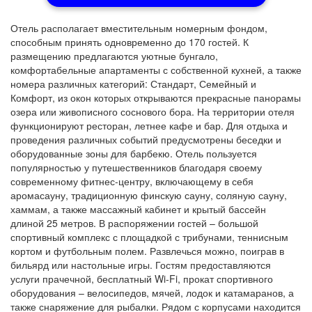
Отель располагает вместительным номерным фондом,
способным принять одновременно до 170 гостей. К
размещению предлагаются уютные бунгало,
комфортабельные апартаменты с собственной кухней, а также
номера различных категорий: Стандарт, Семейный и
Комфорт, из окон которых открываются прекрасные панорамы
озера или живописного соснового бора. На территории отеля
функционируют ресторан, летнее кафе и бар. Для отдыха и
проведения различных событий предусмотрены беседки и
оборудованные зоны для барбекю. Отель пользуется
популярностью у путешественников благодаря своему
современному фитнес-центру, включающему в себя
аромасауну, традиционную финскую сауну, соляную сауну,
хаммам, а также массажный кабинет и крытый бассейн
длиной 25 метров. В распоряжении гостей – большой
спортивный комплекс с площадкой с трибунами, теннисным
кортом и футбольным полем. Развлечься можно, поиграв в
бильярд или настольные игры. Гостям предоставляются
услуги прачечной, бесплатный Wi-Fi, прокат спортивного
оборудования – велосипедов, мячей, лодок и катамаранов, а
также снаряжение для рыбалки. Рядом с корпусами находится