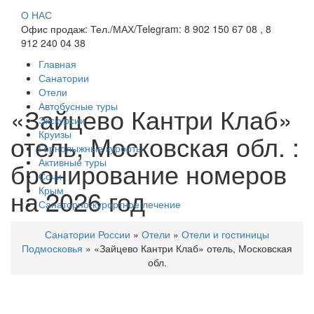
О НАС
Офис продаж: Тел./МАХ/Telegram: 8 902 150 67 08 , 8
912 240 04 38
Главная
Санатории
Отели
Автобусные туры
«Зайцево Кантри Клаб»
Экскурсии
Круизы
отель, Московская обл. :
Горнолыжные курорты
Активные туры
бронирование номеров
Сочи
на 2026 год
Крым
Санаторно-курортное лечение
Санатории России
»
Отели
»
Отели и гостиницы
Подмосковья
»
«Зайцево Кантри Клаб» отель, Московская
обл.