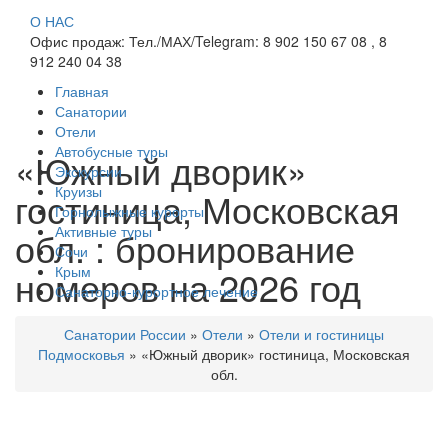
О НАС
Офис продаж: Тел./МАХ/Telegram: 8 902 150 67 08 , 8
912 240 04 38
Главная
Санатории
Отели
Автобусные туры
«Южный дворик»
Экскурсии
Круизы
гостиница, Московская
Горнолыжные курорты
Активные туры
обл. : бронирование
Сочи
номеров на 2026 год
Крым
Санаторно-курортное лечение
Санатории России
»
Отели
»
Отели и гостиницы
Подмосковья
»
«Южный дворик» гостиница, Московская
обл.