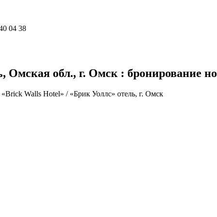
40 04 38
ь, Омская обл., г. Омск : бронирование н
»
«Brick Walls Hotel» / «Брик Уоллс» отель, г. Омск