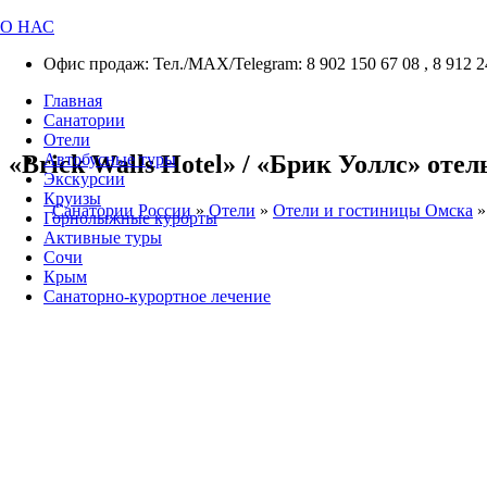
О НАС
Офис продаж: Тел./МАХ/Telegram: 8 902 150 67 08 , 8 912 2
Главная
Санатории
Отели
«Brick Walls Hotel» / «Брик Уоллс» отел
Автобусные туры
Экскурсии
Круизы
Санатории России
»
Отели
»
Отели и гостиницы Омска
Горнолыжные курорты
Активные туры
Сочи
Крым
Санаторно-курортное лечение