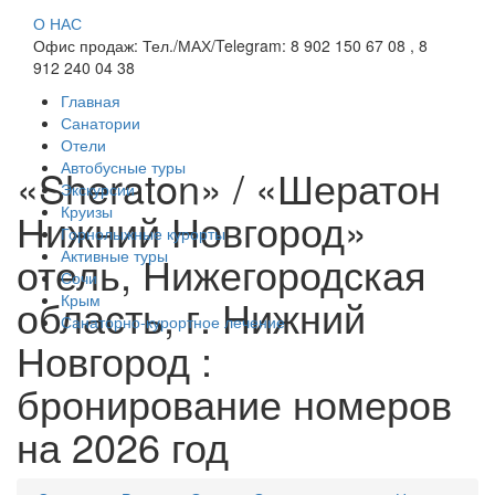
О НАС
Офис продаж: Тел./МАХ/Telegram: 8 902 150 67 08 , 8
912 240 04 38
Главная
Санатории
Отели
Автобусные туры
«Sheraton» / «Шератон
Экскурсии
Круизы
Нижний Новгород»
Горнолыжные курорты
Активные туры
отель, Нижегородская
Сочи
область, г. Нижний
Крым
Санаторно-курортное лечение
Новгород :
бронирование номеров
на 2026 год