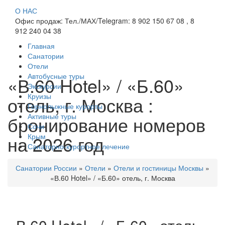
О НАС
Офис продаж: Тел./МАХ/Telegram: 8 902 150 67 08 , 8
912 240 04 38
Главная
Санатории
Отели
Автобусные туры
«В.60 Hotel» / «Б.60»
Экскурсии
Круизы
отель, г. Москва :
Горнолыжные курорты
Активные туры
бронирование номеров
Сочи
на 2026 год
Крым
Санаторно-курортное лечение
Санатории России
»
Отели
»
Отели и гостиницы Москвы
»
«В.60 Hotel» / «Б.60» отель, г. Москва