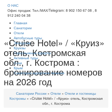
О НАС
Офис продаж: Тел./МАХ/Telegram: 8 902 150 67 08 , 8
912 240 04 38
Главная
Санатории
Отели
Автобусные туры
«Cruise Hotel» / «Круиз»
Экскурсии
Круизы
отель, Костромская
Горнолыжные курорты
Активные туры
обл., г. Кострома :
Сочи
бронирование номеров
Крым
Санаторно-курортное лечение
на 2026 год
Санатории России
»
Отели
»
Отели и гостиницы
Костромы
»
«Cruise Hotel» / «Круиз» отель, Костромская
обл., г. Кострома