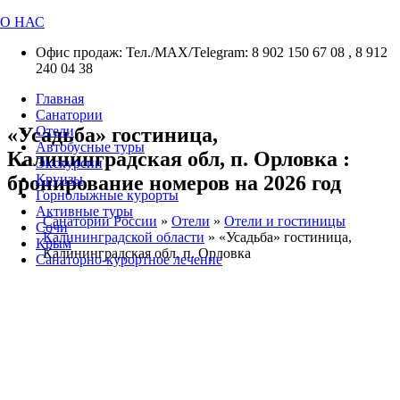
О НАС
Офис продаж: Тел./МАХ/Telegram: 8 902 150 67 08 , 8 912
240 04 38
Главная
Санатории
«Усадьба» гостиница,
Отели
Автобусные туры
Калининградская обл, п. Орловка :
Экскурсии
бронирование номеров на 2026 год
Круизы
Горнолыжные курорты
Активные туры
Санатории России
»
Отели
»
Отели и гостиницы
Сочи
Калининградской области
»
«Усадьба» гостиница,
Крым
Калининградская обл, п. Орловка
Санаторно-курортное лечение