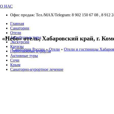
О НАС
Офис продаж: Тел./МАХ/Telegram: 8 902 150 67 08 , 8 912 2
Главная
Санатории
Отели
«Небо» отель, Хабаровский край, г. Ком
Автобусные туры
Экскурсии
Круизы
Санатории России
»
Отели
»
Отели и гостиницы Хабаров
Горнолыжные курорты
Активные туры
Сочи
Крым
Санаторно-курортное лечение