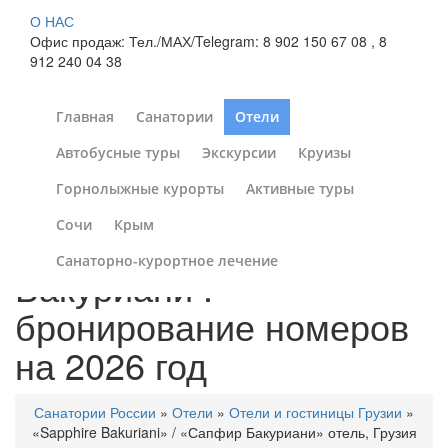
О НАС
Офис продаж: Тел./МАХ/Telegram: 8 902 150 67 08 , 8
912 240 04 38
Главная
Санатории
Отели
Автобусные туры
Экскурсии
Круизы
«Sapphire Bakuriani» /
Горнолыжные курорты
Активные туры
«Сапфир Бакуриани»
Сочи
Крым
отель, Грузия, г.
Санаторно-курортное лечение
Бакуриани :
бронирование номеров
на 2026 год
Санатории России
»
Отели
»
Отели и гостиницы Грузии
»
«Sapphire Bakuriani» / «Сапфир Бакуриани» отель, Грузия