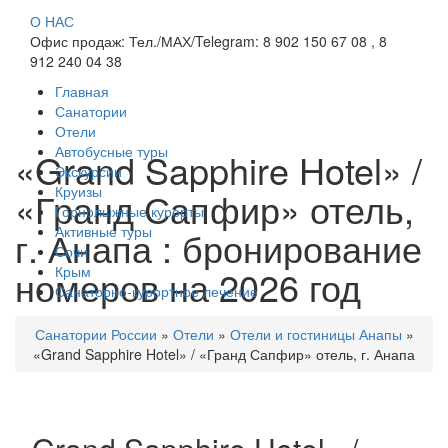
О НАС
Офис продаж: Тел./МАХ/Telegram: 8 902 150 67 08 , 8
912 240 04 38
Главная
Санатории
Отели
Автобусные туры
«Grand Sapphire Hotel» /
Экскурсии
Круизы
«Гранд Сапфир» отель,
Горнолыжные курорты
Активные туры
г. Анапа : бронирование
Сочи
номеров на 2026 год
Крым
Санаторно-курортное лечение
Санатории России
»
Отели
»
Отели и гостиницы Анапы
»
«Grand Sapphire Hotel» / «Гранд Сапфир» отель, г. Анапа