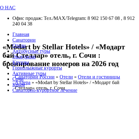
О НАС
Офис продаж: Тел./МАХ/Telegram: 8 902 150 67 08 , 8 912
240 04 38
Главная
Санатории
«Modart by Stellar Hotels» / «Модарт
Отели
Автобусные туры
бай Стеллар» отель, г. Сочи :
Экскурсии
бронирование номеров на 2026 год
Круизы
Горнолыжные курорты
Активные туры
Санатории России
»
Отели
»
Отели и гостиницы
Сочи
Адлера
»
«Modart by Stellar Hotels» / «Модарт бай
Крым
Стеллар» отель, г. Сочи
Санаторно-курортное лечение