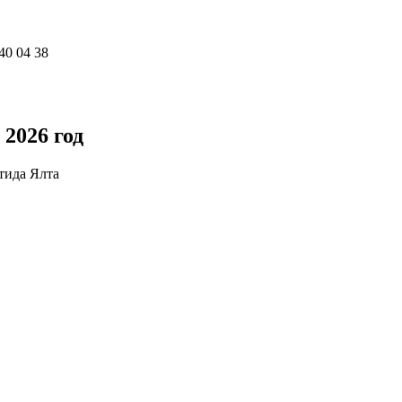
40 04 38
 2026 год
тида Ялта