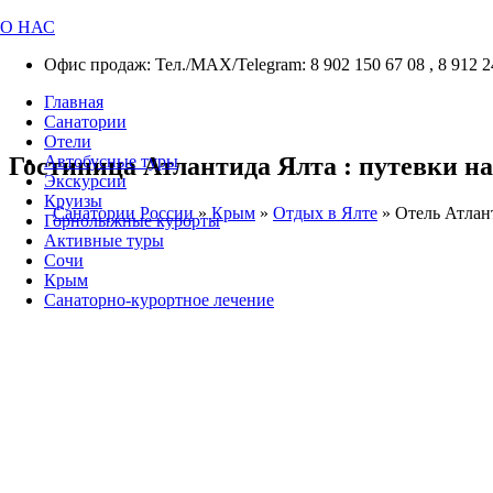
О НАС
Офис продаж: Тел./МАХ/Telegram: 8 902 150 67 08 , 8 912 2
Главная
Санатории
Отели
Гостиница Атлантида Ялта : путевки на
Автобусные туры
Экскурсии
Круизы
Санатории России
»
Крым
»
Отдых в Ялте
»
Отель Атлан
Горнолыжные курорты
Активные туры
Сочи
Крым
Санаторно-курортное лечение