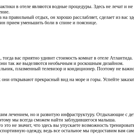
ктики в отеле являются водные процедуры. Здесь не лечат и не
ение.
 на правильный отдых, он хорошо расслабляет, сделает из вас зд
ин прием уменьшить боли в спине и пояснице.
 тогда вас приятно удивит стоимость комнат в отеле Атлантида.
а, они так же выделяются необычным и роскошным дизайном.
ильник, плазменный телевизор и кондиционер. Поэтому не важно
к они открывают прекрасный вид на море и горы. Успейте заказа
им лечением, но и развитую инфраструктуру. Отдыхающие с деть
оэтому мы всегда сможем найти заблудившегося малыша.
 это не значит, что здесь вы упускаете возможность тренироват
спортивную одежду, ведь все остальное мы предоставим вам сам