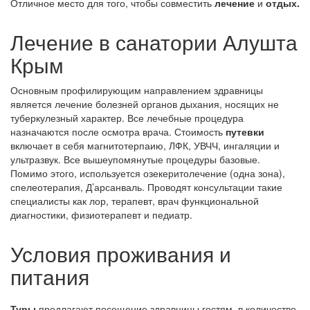
Отличное место для того, чтобы совместить
лечение
и
отдых.
Лечение в санатории Алушта
Крым
Основным профилирующим направлением здравницы
является лечение болезней органов дыхания, носящих не
туберкулезный характер. Все лечебные процедура
назначаются после осмотра врача. Стоимость
путевки
включает в себя магнитотерпаию, ЛФК, УВЧЧ, ингаляции и
ультразвук. Все вышеупомянутые процедуры базовые.
Помимо этого, используется озекеритолечение (одна зона),
спелеотерапия, Д’арсанваль. Проводят консультации такие
специалисты как лор, терапевт, врач функциональной
диагностики, физиотерапевт и педиатр.
Условия проживания и
питания
Туры
предлагают посещение здравницы гостям, в количестве