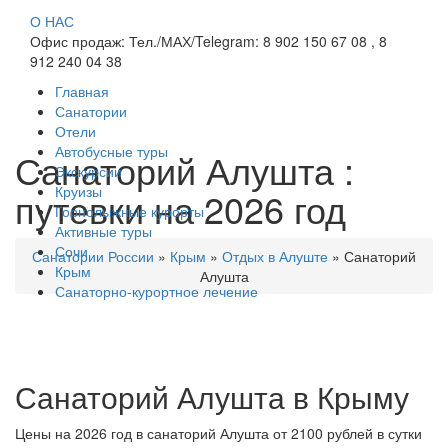
О НАС
Офис продаж: Тел./МАХ/Telegram: 8 902 150 67 08 , 8
912 240 04 38
Главная
Санатории
Отели
Автобусные туры
Санаторий Алушта :
Экскурсии
Круизы
путевки на 2026 год
Горнолыжные курорты
Активные туры
Сочи
Санатории России
»
Крым
»
Отдых в Алуште
»
Санаторий
Крым
Алушта
Санаторно-курортное лечение
Санаторий Алушта в Крыму
Цены на 2026 год в санаторий Алушта от 2100 рублей в сутки