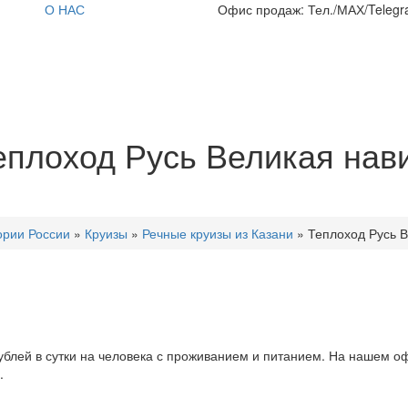
О НАС
Офис продаж: Тел./МАХ/Telegra
еплоход Русь Великая нави
ории России
»
Круизы
»
Речные круизы из Казани
»
Теплоход Русь 
рублей в сутки на человека с проживанием и питанием. На нашем 
.