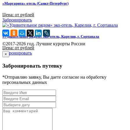
«Маргарита» отель (Санкт-Петербург)
Цена: от рублей
Забронировать
«Удивительное рядом» эко-отель, Карелия, г. Сортавала
©2017-2026 год. Лучшие курорты России
Цена: от рублей
Забронировать
×
Забронировать путевку
*Отправляю заявку, Вы даете согласие на обработку
персональных данных