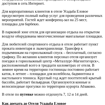
доступом в сеть Интернет.
Для корпоративных клиентов в отеле Усадьба Еловое
предусмотрен полный набор услуг для проведения различных
мероприятий. Гостей ждет конференц-зал на 25 мест,
площадка для барбекю.
В парковой зоне отеля для организации отдыха на открытом
воздухе оборудованы многочисленные мангальные площадки.
Для любителей спортивного отдыха в отеле работает пункт
проката инвентаря и лыжехранилище. Трансфер к
подъемникам на горнолыжный спуск – бесплатный, согласно
графику. По желанию клиентов персонал отеля организует
поездки в горнолыжный центр «Металлург-Магнитогорск»,
расположенный всего в тридцати километрах от отеля. В
зимнее время на территории гостиницы постоянно работает
каток, в летнее – площадки для волейбола, бадминтона и
настольного тенниса. Круглый год ждет посетителей крытый
бассейн, работает бильярдная. Организуются конные и
велосипедные прогулки по территории курорта Абзаково.
В отеле по
путевке
можно отдохнуть 7, 12 и 14 дней.
Как доехать до Отеля Усадьба Еловое