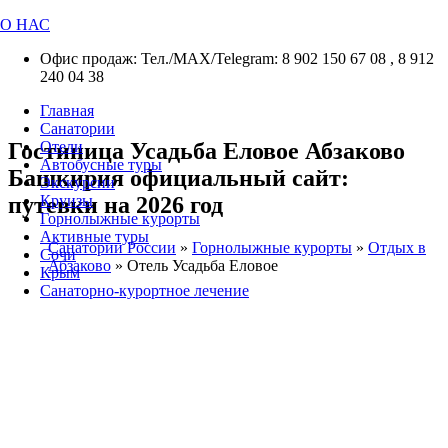
О НАС
Офис продаж: Тел./МАХ/Telegram: 8 902 150 67 08 , 8 912
240 04 38
Главная
Санатории
Гостиница Усадьба Еловое Абзаково
Отели
Автобусные туры
Башкирия официальный сайт:
Экскурсии
путевки на 2026 год
Круизы
Горнолыжные курорты
Активные туры
Санатории России
»
Горнолыжные курорты
»
Отдых в
Сочи
Абзаково
»
Отель Усадьба Еловое
Крым
Санаторно-курортное лечение