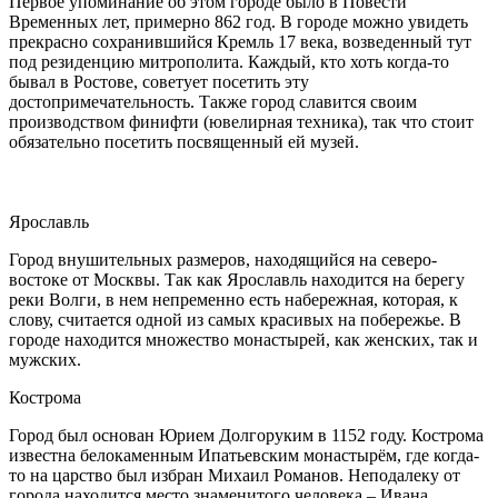
Первое упоминание об этом городе было в Повести
Временных лет, примерно 862 год. В городе можно увидеть
прекрасно сохранившийся Кремль 17 века, возведенный тут
под резиденцию митрополита. Каждый, кто хоть когда-то
бывал в Ростове, советует посетить эту
достопримечательность. Также город славится своим
производством финифти (ювелирная техника), так что стоит
обязательно посетить посвященный ей музей.
Ярославль
Город внушительных размеров, находящийся на северо-
востоке от Москвы. Так как Ярославль находится на берегу
реки Волги, в нем непременно есть набережная, которая, к
слову, считается одной из самых красивых на побережье. В
городе находится множество монастырей, как женских, так и
мужских.
Кострома
Город был основан Юрием Долгоруким в 1152 году. Кострома
известна белокаменным Ипатьевским монастырём, где когда-
то на царство был избран Михаил Романов. Неподалеку от
города находится место знаменитого человека – Ивана