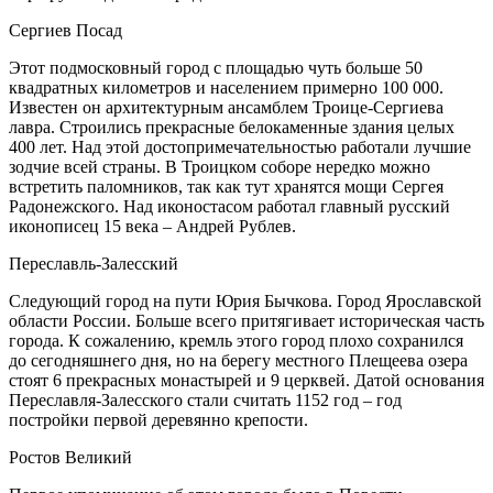
Сергиев Посад
Этот подмосковный город с площадью чуть больше 50
квадратных километров и населением примерно 100 000.
Известен он архитектурным ансамблем Троице-Сергиева
лавра. Строились прекрасные белокаменные здания целых
400 лет. Над этой достопримечательностью работали лучшие
зодчие всей страны. В Троицком соборе нередко можно
встретить паломников, так как тут хранятся мощи Сергея
Радонежского. Над иконостасом работал главный русский
иконописец 15 века – Андрей Рублев.
Переславль-Залесский
Следующий город на пути Юрия Бычкова. Город Ярославской
области России. Больше всего притягивает историческая часть
города. К сожалению, кремль этого город плохо сохранился
до сегодняшнего дня, но на берегу местного Плещеева озера
стоят 6 прекрасных монастырей и 9 церквей. Датой основания
Переславля-Залесского стали считать 1152 год – год
постройки первой деревянно крепости.
Ростов Великий