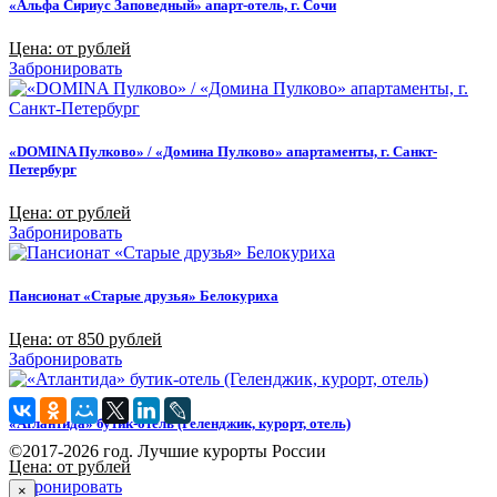
«Альфа Сириус Заповедный» апарт-отель, г. Сочи
Цена: от рублей
Забронировать
«DOMINA Пулково» / «Домина Пулково» апартаменты, г. Санкт-
Петербург
Цена: от рублей
Забронировать
Пансионат «Старые друзья» Белокуриха
Цена: от 850 рублей
Забронировать
«Атлантида» бутик-отель (Геленджик, курорт, отель)
©2017-2026 год. Лучшие курорты России
Цена: от рублей
Забронировать
×