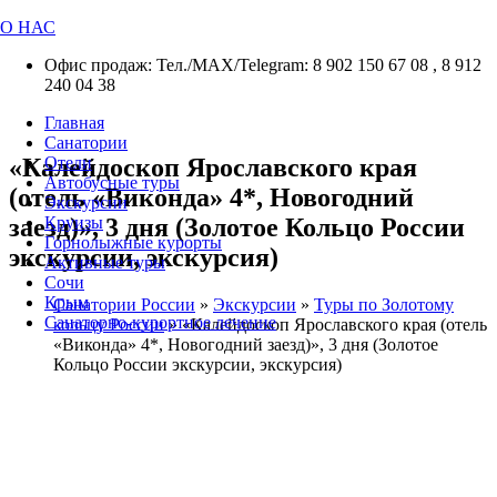
О НАС
Офис продаж: Тел./МАХ/Telegram: 8 902 150 67 08 , 8 912
240 04 38
Главная
Санатории
«Калейдоскоп Ярославского края
Отели
Автобусные туры
(отель «Виконда» 4*, Новогодний
Экскурсии
заезд)», 3 дня (Золотое Кольцо России
Круизы
Горнолыжные курорты
экскурсии, экскурсия)
Активные туры
Сочи
Крым
Санатории России
»
Экскурсии
»
Туры по Золотому
Санаторно-курортное лечение
кольцу России
»
«Калейдоскоп Ярославского края (отель
«Виконда» 4*, Новогодний заезд)», 3 дня (Золотое
Кольцо России экскурсии, экскурсия)