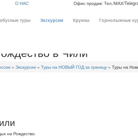
О НАС
Офис продаж: Тел./МАХ/Telegra
обусные туры
Экскурсии
Круизы
Горнолыжные ку
Рождество в Чили
оссии
»
Экскурсии
»
Туры на НОВЫЙ ГОД за границу
»
Туры на Нов
Чили
дых на Рождество.