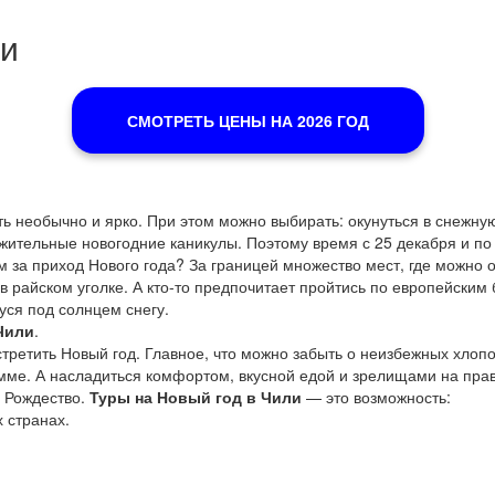
ли
СМОТРЕТЬ ЦЕНЫ НА 2026 ГОД
ть необычно и ярко. При этом можно выбирать: окунуться в снежную
ительные новогодние каникулы. Поэтому время с 25 декабря и по 
 за приход Нового года? За границей множество мест, где можно о
в райском уголке. А кто-то предпочитает пройтись по европейским
ся под солнцем снегу.
Чили
.
третить Новый год. Главное, что можно забыть о неизбежных хлопо
е. А насладиться комфортом, вкусной едой и зрелищами на права
и Рождество.
Туры на Новый год в Чили
— это возможность:
х странах.