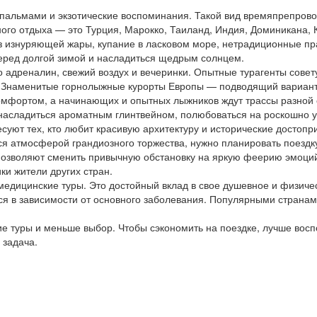
 пальмами и экзотические воспоминания. Такой вид времяпрепров
го отдыха — это Турция, Марокко, Таиланд, Индия, Доминикана, К
ез изнуряющей жары, купание в ласковом море, нетрадиционные пр
перед долгой зимой и насладиться щедрым солнцем.
 адреналин, свежий воздух и вечеринки. Опытные турагенты совет
. Знаменитые горнолыжные курорты Европы — подводящий вариант
омфортом, а начинающих и опытных лыжников ждут трассы разной 
 насладиться ароматным глинтвейном, полюбоваться на роскошно 
суют тех, кто любит красивую архитектуру и исторические достоп
я атмосферой грандиозного торжества, нужно планировать поездку
озволяют сменить привычную обстановку на яркую феерию эмоций, 
ки жители других стран.
медицинские туры. Это достойный вклад в свое душевное и физиче
ся в зависимости от основного заболевания. Популярными странам
ие туры и меньше выбор. Чтобы сэкономить на поездке, лучше вос
 задача.