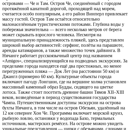
островами — Че и Там. Остров Че, соединённый с городом
протяжённой канатной дорогой, проходящей над морем,
считается особо популярным, а его район Винперл привлекает
массу гостей. Остров Там остаётся относительно
малонаселённым туристическими потоками. Глубина воды у
побережья значительна — всего несколько метров от берега
может скрывать взрослого человека. Несмотря на
муниципальную принадлежность пляжей, здесь представлен
широкий выбор активностей: серфинг, полёты на парашюте,
аренды катамаранов, а также множество точек дайвинга. В
Нячанге работает русскоязычный центр под названием
«Amigos», специализирующийся на подводных экскурсиях. За
пределами города находятся ещё два престижных, но менее
перегруженных пляжа — Док Лет (на расстоянии 50 км) и
Джангл (примерно 60 км). Культурные объекты города
включают пагоду Лонгшон, где на вершине холма установлен
массивный каменный образ Будды, сидящего на цветке
лотоса. Также стоит посетить древние башни Тямов XII–XIII
веков, возведённые в период существования государства
Чампа. Путешественникам доступны экскурсии на острова
бухты Нячанга, в том числе на остров Обезьян, удалённый на
12 км севернее Хон Че. Программа включает морской круиз,
рыбную ловлю, остановки у водопада Бахо, термальных
источников, мастерских ремёсел. На острове можно увидеть
уникальные представления — цирки с обезьянами, слонами и