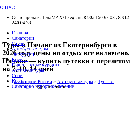
О НАС
Офис продаж: Тел./МАХ/Telegram: 8 902 150 67 08 , 8 912
240 04 38
Главная
Санатории
Туры в Нячанг из Екатеринбурга в
Отели
Автобусные туры
2026 году цены на отдых все включено,
Экскурсии
Нячанг — купить путевки с перелетом
Круизы
Горнолыжные курорты
на 7, 10, 14 дней
Активные туры
Сочи
Крым
Санатории России
»
Автобусные туры
»
Туры за
Санаторно-курортное лечение
границу
»
Туры в Нячанг