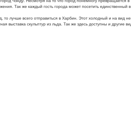
ород Чэнду. Несмотря на то что город понемногу превращается в 
жения. Так же каждый гость города может посетить единственный 
д, то лучше всего отправиться в Харбин. Этот холодный и на вид 
ная выставка скульптур из льда. Так же здесь доступны и другие 