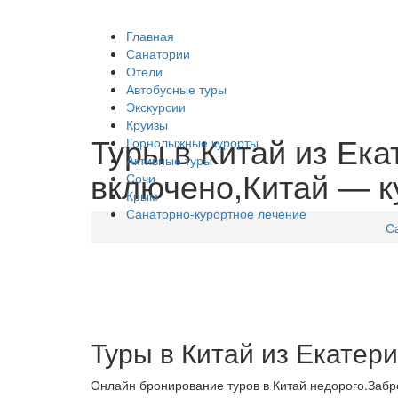
Главная
Санатории
Отели
Автобусные туры
Экскурсии
Круизы
Туры в Китай из Ека
Горнолыжные курорты
Активные туры
включено,Китай — ку
Сочи
Крым
Санаторно-курортное лечение
С
Туры в Китай из Екатери
Онлайн бронирование туров в Китай недорого.Забро