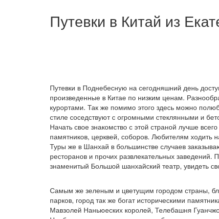
Путевки в Китай из Ека
Путевки в Поднебесную на сегодняшний день досту
произведенные в Китае по низким ценам. Разнообра
курортами. Так же помимо этого здесь можно полю
стиле соседствуют с огромными стеклянными и бе
Начать свое знакомство с этой страной лучше всег
памятников, церквей, соборов. Любителям ходить на
Туры же в Шанхай в большинстве случаев заказываю
ресторанов и прочих развлекательных заведений. П
знаменитый Большой шанхайский театр, увидеть с
Самым же зеленым и цветущим городом страны, бла
парков, город так же богат историческими памятн
Мавзолей Наньюеских королей, Телебашня Гуанчжо