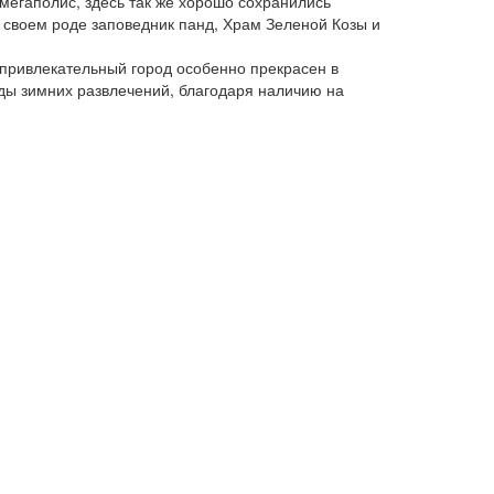
мегаполис, здесь так же хорошо сохранились
в своем роде заповедник панд, Храм Зеленой Козы и
непривлекательный город особенно прекрасен в
виды зимних развлечений, благодаря наличию на