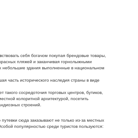
ствовать себя богачом покупая брендовые товары,
рекрасных пляжей и заканчивая горнолыжными
дах небольшие здания выполненные в национальном
шая часть исторического наследия страны в виде
т такого сосредоточия торговых центров, бутиков,
местной колоритной архитектурой, посетить
андиозных строений.
утевки сюда заказывают не только из-за местных
Особой популярностью среди туристов пользуются: