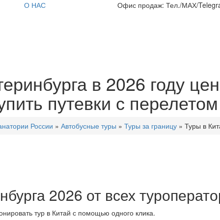
О НАС
Офис продаж: Тел./МАХ/Telegra
теринбурга в 2026 году це
пить путевки с перелетом 
анатории России
»
Автобусные туры
»
Туры за границу
»
Туры в Кит
нбурга 2026 от всех туроперат
нировать тур в Китай с помощью одного клика.