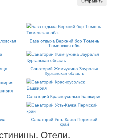
Отправить
ловская
База отдыха Верхний бор Тюмень
Тюменская обл.
роща
Санаторий Жемчужина Зауралья
Курганская область
шкирия
Санаторий Красноусольск Башкирия
ача
Санаторий Усть-Качка Пермский
край
стиницы, Отели,