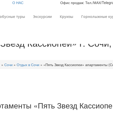
О НАС
Офис продаж: Тел./МАХ/Telegra
обусные туры
Экскурсии
Круизы
Горнолыжные ку
везд Кассиопеи» г. Сочи, 
и
»
Сочи
»
Отдых в Сочи
»
«Пять Звезд Кассиопеи» апартаменты (Со
ртаменты «Пять Звезд Кассиопеи