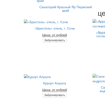
Санаторий Красный Яр Пермский
це
край
«Бристоль» отель, г. Сочи
«Appa
Цена: от рублей
госте
Забронировать
Курорт Алушта
Са
Цена: от рублей
анд
Забронировать