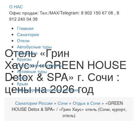
О НАС
Офис продаж: Тел./МАХ/Telegram: 8 902 150 67 08 , 8
912 240 04 38
Главная
Санатории
Отели
Автобусные туры
Отель «Грин
Экскурсии
Круизы
Хаус»/«GREEN HOUSE
Горнолыжные курорты
Активные туры
Detox & SPA» г. Сочи :
Сочи
цены на 2026 год
Крым
Санаторно-курортное лечение
Санатории России
»
Сочи
»
Отдых в Сочи
»
«GREEN
HOUSE Detox & SPA» / «Грин Хаус» отель (Сочи, курорт,
отель)