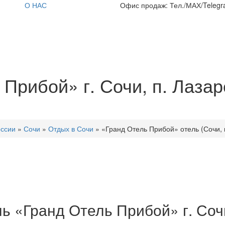
О НАС
Офис продаж: Тел./МАХ/Telegra
Прибой» г. Сочи, п. Лазар
оссии
»
Сочи
»
Отдых в Сочи
»
«Гранд Отель Прибой» отель (Сочи, к
ь «Гранд Отель Прибой» г. Соч