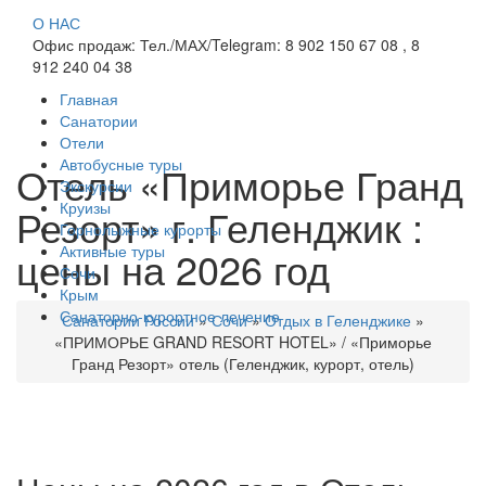
О НАС
Офис продаж: Тел./МАХ/Telegram: 8 902 150 67 08 , 8
912 240 04 38
Главная
Санатории
Отели
Автобусные туры
Отель «Приморье Гранд
Экскурсии
Круизы
Резорт» г. Геленджик :
Горнолыжные курорты
Активные туры
цены на 2026 год
Сочи
Крым
Санаторно-курортное лечение
Санатории России
»
Сочи
»
Отдых в Геленджике
»
«ПРИМОРЬЕ GRAND RESORT HOTEL» / «Приморье
Гранд Резорт» отель (Геленджик, курорт, отель)