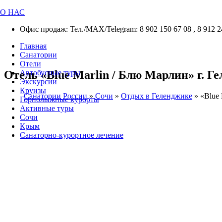
О НАС
Офис продаж: Тел./МАХ/Telegram: 8 902 150 67 08 , 8 912 2
Главная
Санатории
Отели
Отель «Blue Marlin / Блю Марлин» г. Ге
Автобусные туры
Экскурсии
Круизы
Санатории России
»
Сочи
»
Отдых в Геленджике
»
«Blue 
Горнолыжные курорты
Активные туры
Сочи
Крым
Санаторно-курортное лечение