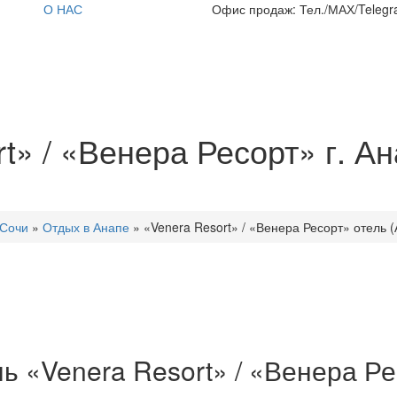
О НАС
Офис продаж: Тел./МАХ/Telegra
» / «Венера Ресорт» г. Ана
Сочи
»
Отдых в Анапе
»
«Venera Resort» / «Венера Ресорт» отель (
ь «Venera Resort» / «Венера Рес