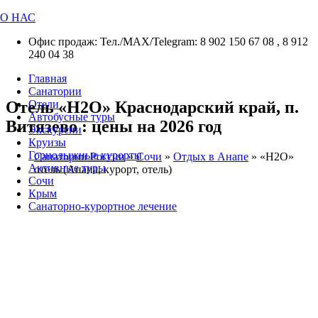
О НАС
Офис продаж: Тел./МАХ/Telegram: 8 902 150 67 08 , 8 912
240 04 38
Главная
Санатории
Отель «H2O» Краснодарский край, п.
Отели
Автобусные туры
Витязево : цены на 2026 год
Экскурсии
Круизы
Горнолыжные курорты
Санатории России
»
Сочи
»
Отдых в Анапе
»
«H2O»
Активные туры
отель (Анапа, курорт, отель)
Сочи
Крым
Санаторно-курортное лечение