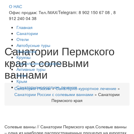
О НАС
Офис продаж: Тел./МАХ/Telegram: 8 902 150 67 08 , 8
912 240 04 38
Главная
Санатории
Отели
Автобусные туры
Санатории Пермского
Экскурсии
Круизы
края с солевыми
Горнолыжные курорты
Активные туры
ваннами
Сочи
Крым
Санаторно-курортное лечение
Санатории России
»
Санаторно-курортное лечение
»
Санатории России с солевыми ваннами
»
Санатории
Пермского края
Солевые ванны // Санатории Пермского края.Солевые ванны
– одна из наиболее распространенных процедур на курортах