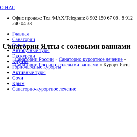
О НАС
Офис продаж: Тел./МАХ/Telegram: 8 902 150 67 08 , 8 912
240 04 38
Главная
Санатории
Санатории Ялты с солевыми ваннами
Отели
Автобусные туры
Экскурсии
Санатории России
»
Санаторно-курортное лечение
»
Круизы
Санатории России с солевыми ваннами
»
Курорт Ялта
Горнолыжные курорты
Активные туры
Сочи
Крым
Санаторно-курортное лечение