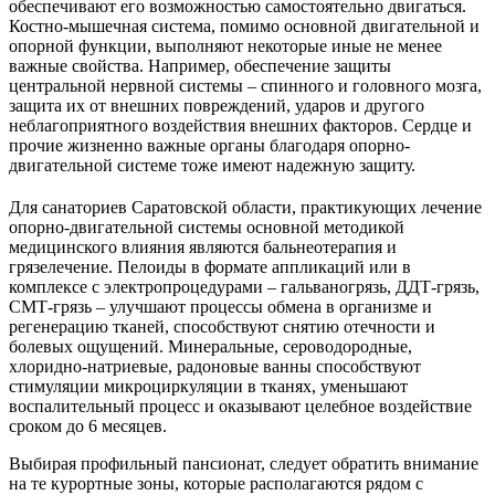
обеспечивают его возможностью самостоятельно двигаться.
Костно-мышечная система, помимо основной двигательной и
опорной функции, выполняют некоторые иные не менее
важные свойства. Например, обеспечение защиты
центральной нервной системы – спинного и головного мозга,
защита их от внешних повреждений, ударов и другого
неблагоприятного воздействия внешних факторов. Сердце и
прочие жизненно важные органы благодаря опорно-
двигательной системе тоже имеют надежную защиту.
Для санаториев Саратовской области, практикующих лечение
опорно-двигательной системы основной методикой
медицинского влияния являются бальнеотерапия и
грязелечение. Пелоиды в формате аппликаций или в
комплексе с электропроцедурами – гальваногрязь, ДДТ-грязь,
СМТ-грязь – улучшают процессы обмена в организме и
регенерацию тканей, способствуют снятию отечности и
болевых ощущений. Минеральные, сероводородные,
хлоридно-натриевые, радоновые ванны способствуют
стимуляции микроциркуляции в тканях, уменьшают
воспалительный процесс и оказывают целебное воздействие
сроком до 6 месяцев.
Выбирая профильный пансионат, следует обратить внимание
на те курортные зоны, которые располагаются рядом с