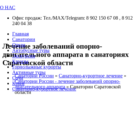
О НАС
Офис продаж: Тел./МАХ/Telegram: 8 902 150 67 08 , 8 912
240 04 38
Главная
Санатории
Лечение заболеваний опорно-
Отели
Автобусные туры
двигательного аппарата в санаториях
Экскурсии
Саратовской области
Круизы
Горнолыжные курорты
Активные туры
Санатории России
»
Санаторно-курортное лечение
»
Сочи
Санатории России - лечение заболеваний опорно-
Крым
двигательного аппарата
»
Санатории Саратовской
Санаторно-курортное лечение
области